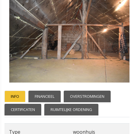
INFO
FINANCIEEL
OVERSTROMINGEN
CERTIFICATEN
RUIMTELIJKE ORDENING
Type
woonhuis