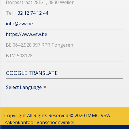
Dorpsstraat 28B/1, 3830 Wellen
Tel.
+32 12 74 12 44​​​​​​​
info@vsw.be
https://www.vsw.be
BE 0642.528.097 RPR Tongeren
B.I.V. 508128
GOOGLE TRANSLATE
Select Language
▼
Copyright All Rights Reserved © 2020 IMMO VSW -
Zakenkantoor Vanschoenwinkel