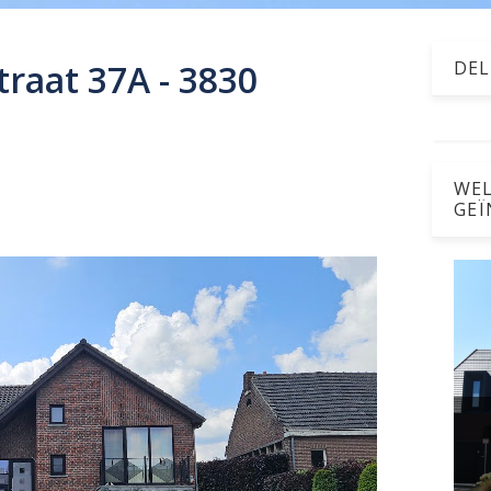
raat 37A - 3830
DEL
WEL
GEÏ