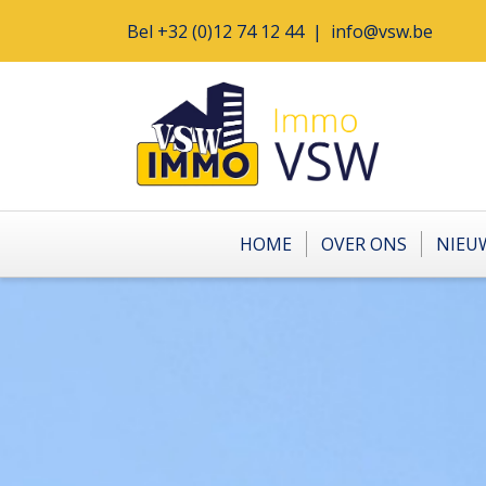
Bel
+32 (0)12 74 12 44
|
info@vsw.be
HOME
OVER ONS
NIEU