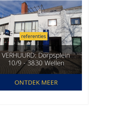
referenties
VERHUURD: Dorpsplein
10/9 - 3830 Wellen
ONTDEK MEER