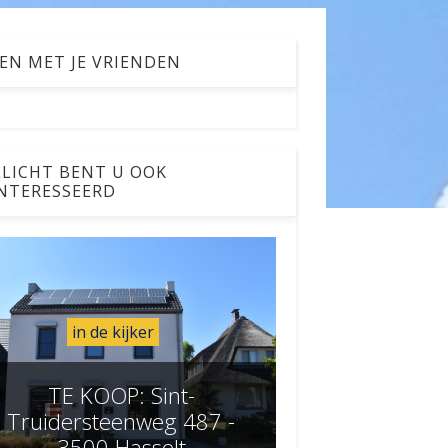
EN MET JE VRIENDEN
LICHT BENT U OOK
NTERESSEERD
in de kijker
TE KOOP: Sint-
Truidersteenweg 487 -
3500 Hasselt