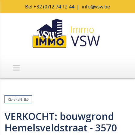
Bel
+32 (0)12 74 12 44
|
info@vsw.be
REFERENTIES
VERKOCHT: bouwgrond
Hemelsveldstraat - 3570