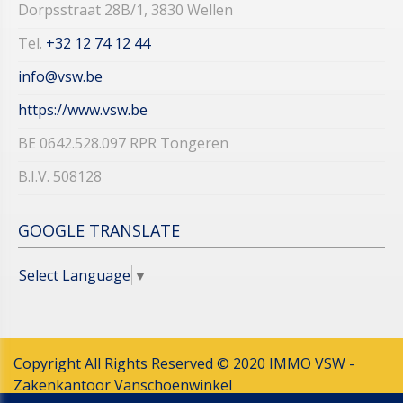
Dorpsstraat 28B/1, 3830 Wellen
Tel.
+32 12 74 12 44​​​​​​​
info@vsw.be
https://www.vsw.be
BE 0642.528.097 RPR Tongeren
B.I.V. 508128
GOOGLE TRANSLATE
Select Language
▼
Copyright All Rights Reserved © 2020 IMMO VSW -
Zakenkantoor Vanschoenwinkel