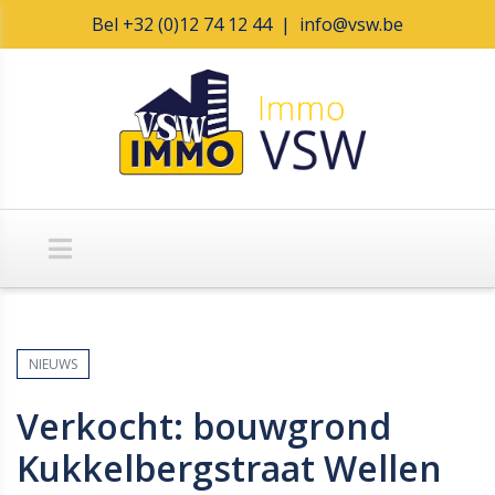
Bel
+32 (0)12 74 12 44
|
info@vsw.be
NIEUWS
Verkocht: bouwgrond
Kukkelbergstraat Wellen