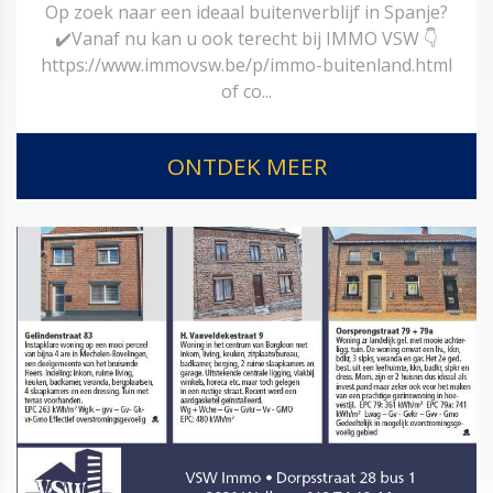
Op zoek naar een ideaal buitenverblijf in Spanje?
✔️Vanaf nu kan u ook terecht bij IMMO VSW 👇
https://www.immovsw.be/p/immo-buitenland.html
of co...
ONTDEK MEER