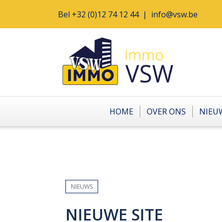
Bel
+32 (0)12 74 12 44
|
info@vsw.be
HOME
OVER ONS
NIEU
NIEUWS
NIEUWE SITE