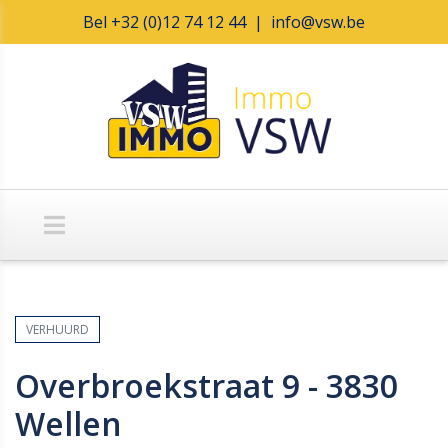
Bel
+32 (0)12 74 12 44
|
info@vsw.be
VERHUURD
Overbroekstraat 9 - 3830
Wellen