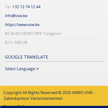
Tel.
+32 12 74 12 44​​​​​​​
info@vsw.be
https://www.vsw.be
BE 0642.528.097 RPR Tongeren
B.I.V. 508128
GOOGLE TRANSLATE
Select Language
▼
Copyright All Rights Reserved © 2020 IMMO VSW -
Zakenkantoor Vanschoenwinkel
Privacy Policy