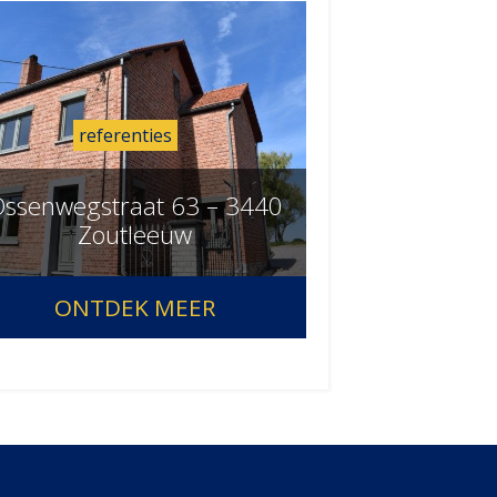
referenties
ssenwegstraat 63 – 3440
Zoutleeuw
ONTDEK MEER