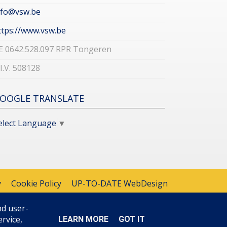
nfo@vsw.be
ttps://www.vsw.be
E 0642.528.097 RPR Tongeren
.I.V. 508128
OOGLE TRANSLATE
elect Language
▼
y
Cookie Policy
UP-TO-DATE WebDesign
nd user-
rvice,
LEARN MORE
GOT IT