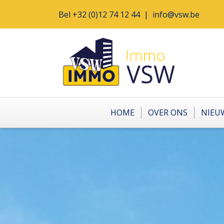
Bel
+32 (0)12 74 12 44
|
info@vsw.be
HOME
OVER ONS
NIEU