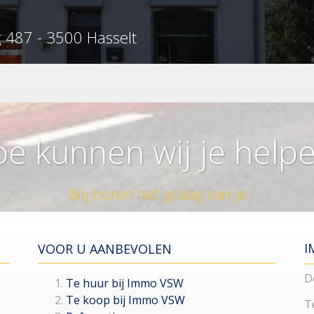
 487 - 3500 Hasselt
e kunnen wij je help
Wij horen het graag van je
I
VOOR U AANBEVOLEN
D
Te huur bij Immo VSW
Te koop bij Immo VSW
T