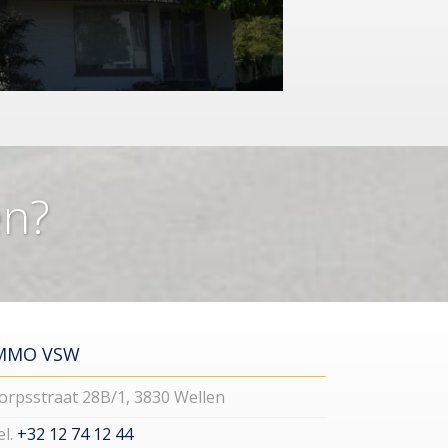
en?
MMO VSW
orpsstraat 28B/1, 3830 Wellen
el.
+32 12 74 12 44​​​​​​​