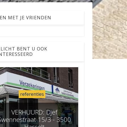
EN MET JE VRIENDEN
LICHT BENT U OOK
NTERESSEERD
referenties
VERHUURD: Djef
Swennestraat 15/3 - 3500
Hasselt