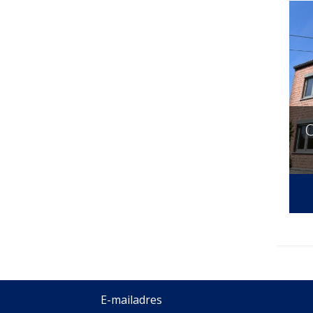
O
E-mailadres