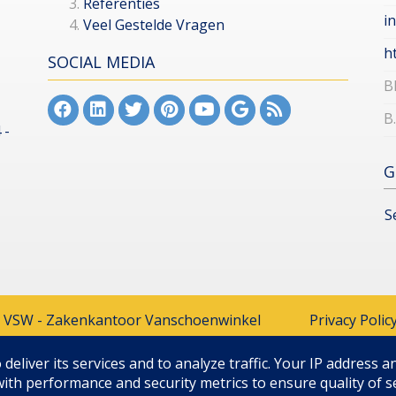
Referenties
i
Veel Gestelde Vragen
h
SOCIAL MEDIA
B
B
 -
G
S
O VSW - Zakenkantoor Vanschoenwinkel
Privacy Polic
deliver its services and to analyze traffic. Your IP address a
th performance and security metrics to ensure quality of se