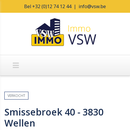
Bel
+32 (0)12 74 12 44
|
info@vsw.be
VERKOCHT
Smissebroek 40 - 3830
Wellen